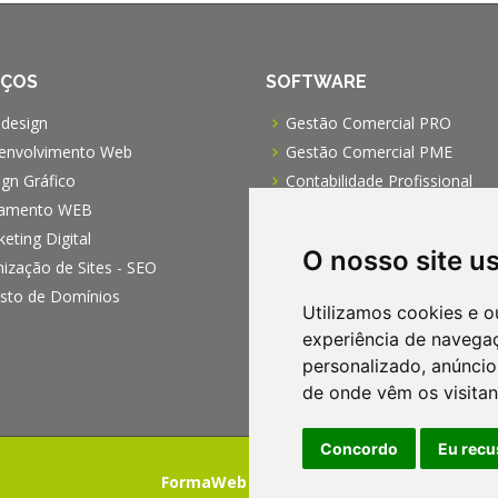
IÇOS
SOFTWARE
design
Gestão Comercial PRO
envolvimento Web
Gestão Comercial PME
gn Gráfico
Contabilidade Profissional
jamento WEB
Processamento de Salários
eting Digital
Específico para IPSS
O nosso site u
ização de Sites - SEO
isto de Domínios
Utilizamos cookies e o
experiência de navega
personalizado, anúncios
de onde vêm os visitan
Concordo
Eu recu
FormaWeb
2010 - 2026