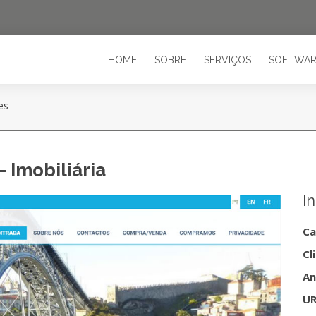
HOME
SOBRE
SERVIÇOS
SOFTWAR
es
 Imobiliária
I
Ca
Cl
An
UR